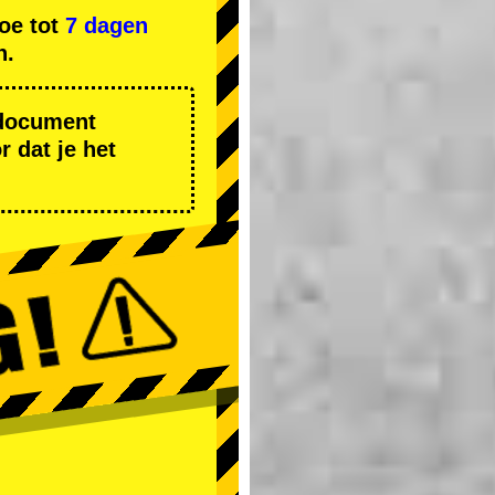
oe tot
7 dagen
n.
r document
 dat je het