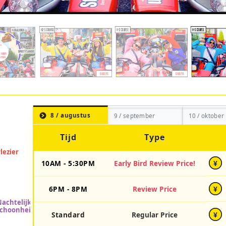
8 / augustus
9 / september
10 / oktober
Tijd
Type
10AM - 5:30PM
Early Bird Review Price!
¥
6PM - 8PM
Review Price
¥
Standard
Regular Price
¥