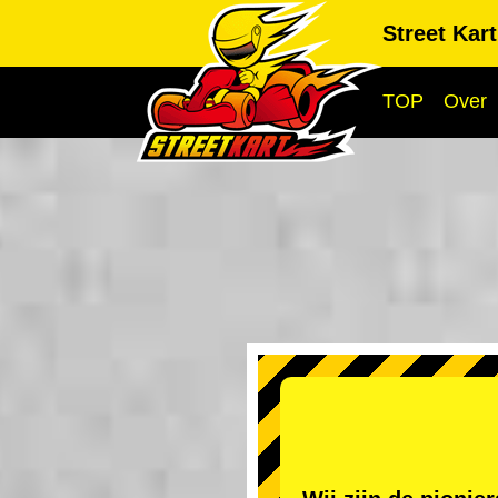
Street Kar
TOP
Over