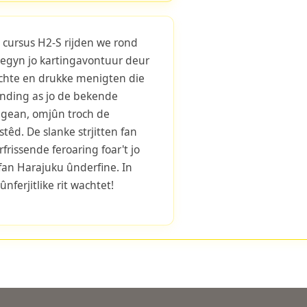
 cursus H2-S rijden we rond
Begyn jo kartingavontuur deur
chte en drukke menigten die
winding as jo de bekende
gean, omjûn troch de
 stêd. De slanke strjitten fan
rissende feroaring foar't jo
fan Harajuku ûnderfine. In
ûnferjitlike rit wachtet!