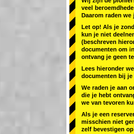
Wij zijn de
pionier
veel beroemdhede
Daarom raden we 
Let op! Als je zon
kun je niet deelne
(beschreven hiero
documenten om in J
ontvang je geen te
Lees hieronder we
documenten bij je 
We raden je aan o
die je hebt ontvan
we van tevoren ku
Als je een reserve
misschien niet gen
zelf bevestigen op