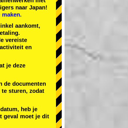
 samenwerken met
igers naar Japan!
e maken.
winkel aankomt,
etaling.
de vereiste
ctiviteit en
t je deze
 en de documenten
) te sturen, zodat
 datum, heb je
t geval moet je dit