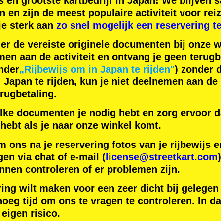
s
en
grootste kartbedrijf
in Japan! We blijven
n
en zijn de
meest populaire activiteit
voor reiz
je sterk aan
zo snel mogelijk een reservering t
der de vereiste originele documenten bij onze 
men aan de activiteit en ontvang je geen terugb
nder
„Rijbewijs om in Japan te rijden"
) zonder 
apan te rijden, kun je niet deelnemen aan de a
rugbetaling.
lke documenten je nodig hebt en zorg ervoor da
hebt als je naar onze winkel komt.
m ons na je reservering fotos van je rijbewijs
gen via chat of e-mail (
license@streetkart.com
nnen controleren of er problemen zijn.
ring wilt maken voor een zeer dicht bij gelegen
oeg tijd om ons te vragen te controleren. In da
 eigen risico.