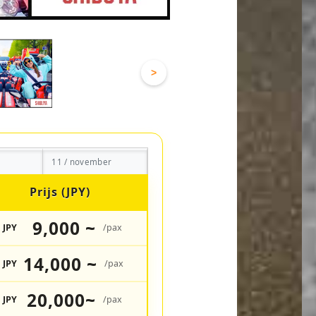
>
11 / november
Prijs (JPY)
9,000 ~
JPY
/pax
14,000 ~
JPY
/pax
20,000~
JPY
/pax