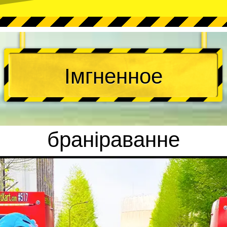
Імгненное
браніраванне