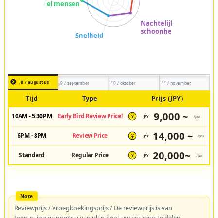
8 / augustus
9 / september
10 / oktober
11 / november
Tijd
Type
Prijs (JPY)
9,000 ~
10AM - 5:30PM
Early Bird Review Price!
JPY
/pax
¥
14,000 ~
6PM - 8PM
Review Price
JPY
/pax
¥
20,000~
Standard
Regular Price
JPY
/pax
¥
Reviewprijs / Vroegboekingsprijs / De reviewprijs is van
toepassing wanneer u van plan bent uw ervaring te delen.