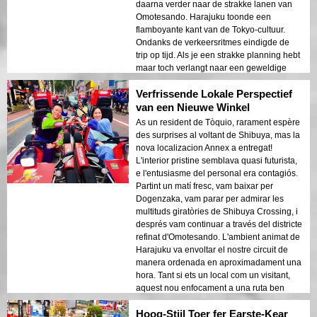
daarna verder naar de strakke lanen van
Omotesando. Harajuku toonde een
flamboyante kant van de Tokyo-cultuur.
Ondanks de verkeersritmes eindigde de
trip op tijd. Als je een strakke planning hebt
maar toch verlangt naar een geweldige
stadsverkenning, dan is dit je gouden
Verfrissende Lokale Perspectief
ticket!
van een Nieuwe Winkel
As un resident de Tòquio, rarament espère
des surprises al voltant de Shibuya, mas la
nova localizacion Annex a entregat!
L'interior pristine semblava quasi futurista,
e l'entusiasme del personal era contagiós.
Partint un matí fresc, vam baixar per
Dogenzaka, vam parar per admirar les
multituds giratòries de Shibuya Crossing, i
després vam continuar a través del districte
refinat d'Omotesando. L'ambient animat de
Harajuku va envoltar el nostre circuit de
manera ordenada en aproximadament una
hora. Tant si ets un local com un visitant,
aquest nou enfocament a una ruta ben
coneguda afegeix una espurna
Hoog-Stijl Toer fer Earste-Kear
benvinguda!