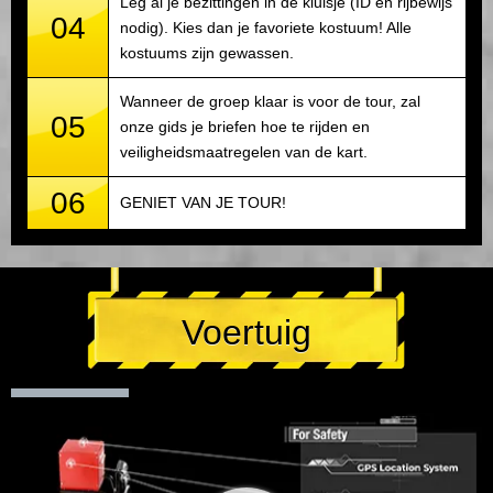
Leg al je bezittingen in de kluisje (ID en rijbewijs
04
nodig). Kies dan je favoriete kostuum! Alle
kostuums zijn gewassen.
Wanneer de groep klaar is voor de tour, zal
05
onze gids je briefen hoe te rijden en
veiligheidsmaatregelen van de kart.
06
GENIET VAN JE TOUR!
Voertuig