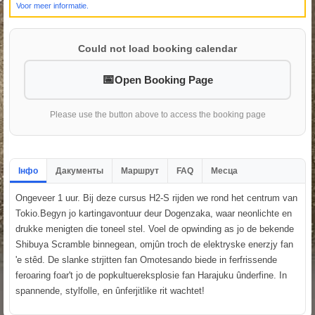
Voor meer informatie.
Could not load booking calendar
Open Booking Page
Please use the button above to access the booking page
Інфо
Дакументы
Маршрут
FAQ
Месца
Ongeveer 1 uur. Bij deze cursus H2-S rijden we rond het centrum van
Tokio.Begyn jo kartingavontuur deur Dogenzaka, waar neonlichte en
drukke menigten die toneel stel. Voel de opwinding as jo de bekende
Shibuya Scramble binnegean, omjûn troch de elektryske enerzjy fan
'e stêd. De slanke strjitten fan Omotesando biede in ferfrissende
feroaring foar't jo de popkultuereksplosie fan Harajuku ûnderfine. In
spannende, stylfolle, en ûnferjitlike rit wachtet!