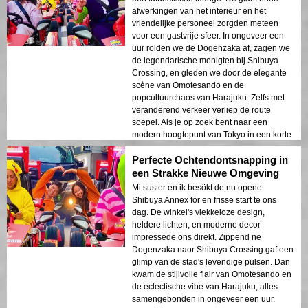
afwerkingen van het interieur en het
vriendelijke personeel zorgden meteen
voor een gastvrije sfeer. In ongeveer een
uur rolden we de Dogenzaka af, zagen we
de legendarische menigten bij Shibuya
Crossing, en gleden we door de elegante
scène van Omotesando en de
popcultuurchaos van Harajuku. Zelfs met
veranderend verkeer verliep de route
soepel. Als je op zoek bent naar een
modern hoogtepunt van Tokyo in een korte
tijd, is deze rit echt geweldig! Ik vertel het al
Perfecte Ochtendontsnapping in
aan iedereen.
een Strakke Nieuwe Omgeving
Mi suster en ik besökt de nu opene
Shibuya Annex för en frisse start te ons
dag. De winkel's vlekkeloze design,
heldere lichten, en moderne decor
impressede ons direkt. Zippend ne
Dogenzaka naor Shibuya Crossing gaf een
glimp van de stad's levendige pulsen. Dan
kwam de stijlvolle flair van Omotesando en
de eclectische vibe van Harajuku, alles
samengebonden in ongeveer een uur.