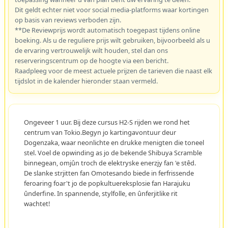
Dit geldt echter niet voor social media-platforms waar kortingen
op basis van reviews verboden zijn.
**De Reviewprijs wordt automatisch toegepast tijdens online
boeking. Als u de reguliere prijs wilt gebruiken, bijvoorbeeld als u
de ervaring vertrouwelijk wilt houden, stel dan ons
reserveringscentrum op de hoogte via een bericht.
Raadpleeg voor de meest actuele prijzen de tarieven die naast elk
tijdslot in de kalender hieronder staan vermeld.
Ongeveer 1 uur. Bij deze cursus H2-S rijden we rond het
centrum van Tokio.Begyn jo kartingavontuur deur
Dogenzaka, waar neonlichte en drukke menigten die toneel
stel. Voel de opwinding as jo de bekende Shibuya Scramble
binnegean, omjûn troch de elektryske enerzjy fan 'e stêd.
De slanke strjitten fan Omotesando biede in ferfrissende
feroaring foar't jo de popkultuereksplosie fan Harajuku
ûnderfine. In spannende, stylfolle, en ûnferjitlike rit
wachtet!