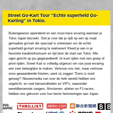
Street Go-Kart Tour "Echte superheld Go-
Karting" in Tokio.
Buitengewoon opwindend en een must-have ervaring wanneer je
Tokio Japan bezoekt. Stel je voor dat je rijdt op een op maat
gemaakte go-kart die speciaal is ontworpen om de echte
superheld go-kart ervaring te realiseren! Kleed je aan in je
favoriete karakterkostuum en rijd door de stad van Tokio. Alle
ogen gericht op jou gegarandeerd! Je kunt rijden met een groep of
privé rijden, Street Kart is volledig uitgerust om van jouw ervaring
een zeer belangrijke te maken. Vertrouw ons niet, maar vertrouw
onze gewaardeerde klanten, want zij zeggen "Eens is nooit
genoeg"! Nieuwsmedia van over de hele wereld hebben ons
uitgelicht, en veel beroemdheden en VIP's, waaronder
wereldberoemde zangers, filmsterren, atleten en F1-racers,
hebben ons gekozen voor hun beste herinneringen aan Japan.