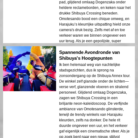
pad, glijdend omlaag Dogenzaka onder
heldere reclameborden, en keken naar het
drukke Shibuya Crossing beneden.
Omotesando bood een chique omweg, en
Harajuku’s kleurrijke uitspatting hield onze
camera's druk bezig. Zelfs met af en toe
verkeer waren we binnen ongeveer een
uur terug. Als je een gepolijste, super
toegankelijke snufje van Tokyo opwinding
Spannende Avondronde van
wilt, is dit een rockster keuze!
Shibuya's Hoogtepunten
Ik ben helemaal weg van nachtelijke
stadsgezichten, dus ik sprong na
zonsondergang op de Shibuya Annex tour.
De winkel zelf glansde onder de lichten—
verse verf, glanzende vloeren en stralend
personeel. Glijdend omlaag Dogenzaka,
zagen we Shibuya Crossing in een
briljante neon-kaleidoscoop. De verfijnde
ambiance van Omotesando glinsterde,
terwijl de trendy winkels van Harajuku
kleurden, zelfs na donker. De hele rit
duurde ongeveer een uur, en het verkeer
gaf eigenlijk een cinematische sfeer. Als je
op zoek bent naar een nieuw, stijlvol