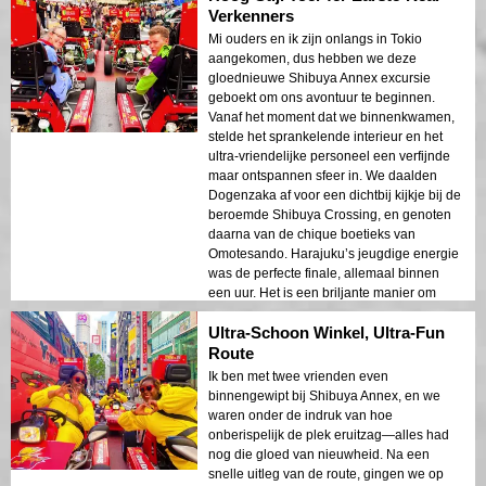
Verkenners
Mi ouders en ik zijn onlangs in Tokio
aangekomen, dus hebben we deze
gloednieuwe Shibuya Annex excursie
geboekt om ons avontuur te beginnen.
Vanaf het moment dat we binnenkwamen,
stelde het sprankelende interieur en het
ultra-vriendelijke personeel een verfijnde
maar ontspannen sfeer in. We daalden
Dogenzaka af voor een dichtbij kijkje bij de
beroemde Shibuya Crossing, en genoten
daarna van de chique boetieks van
Omotesando. Harajuku’s jeugdige energie
was de perfecte finale, allemaal binnen
een uur. Het is een briljante manier om
Tokio’s hotspots te proeven als je beperkte
Ultra-Schoon Winkel, Ultra-Fun
tijd maar hoge verwachtingen hebt!
Route
Ik ben met twee vrienden even
binnengewipt bij Shibuya Annex, en we
waren onder de indruk van hoe
onberispelijk de plek eruitzag—alles had
nog die gloed van nieuwheid. Na een
snelle uitleg van de route, gingen we op