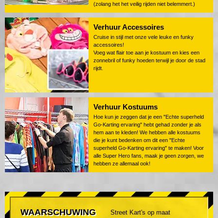
(zolang het het veilig rijden niet belemmert.)
Verhuur Accessoires
Cruise in stijl met onze vele leuke en funky
accessoires!
Voeg wat flair toe aan je kostuum en kies een
zonnebril of funky hoeden terwijl je door de stad
rijdt.
Verhuur Kostuums
Hoe kun je zeggen dat je een "Echte superheld
Go-Karting ervaring" hebt gehad zonder je als
hem aan te kleden! We hebben alle kostuums
die je kunt bedenken om dit een "Echte
superheld Go-Karting ervaring" te maken! Voor
alle Super Hero fans, maak je geen zorgen, we
hebben ze allemaal ook!
WAARSCHUWING
Street Kart's op maat