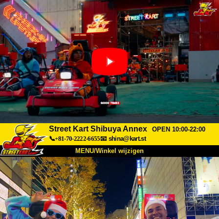
Street Kart Shibuya Annex
OPEN 10:00-22:00
📞+81-70-2222-6655
📧
shina@kart.st
MENU/Winkel wijzigen
TOP
Over
Specificaties
Prijzen
Toegang
Ervaringen
FAQ