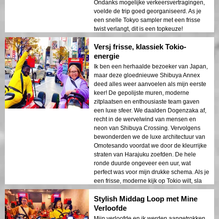
Ondanks mogelijke verkeersvertragingen,
voelde de trip goed georganiseerd. As je
een snelle Tokyo sampler met een frisse
twist verlangt, dit is een topkeuze!
Versj frisse, klassiek Tokio-
energie
Ik ben een herhaalde bezoeker van Japan,
maar deze gloednieuwe Shibuya Annex
deed alles weer aanvoelen als mijn eerste
keer! De gepolijste muren, moderne
zitplaatsen en enthousiaste team gaven
een luxe sfeer. We daalden Dogenzaka af,
recht in de wervelwind van mensen en
neon van Shibuya Crossing. Vervolgens
bewonderden we de luxe architectuur van
Omotesando voordat we door de kleurrijke
straten van Harajuku zoefden. De hele
ronde duurde ongeveer een uur, wat
perfect was voor mijn drukke schema. Als je
een frisse, moderne kijk op Tokio wilt, sla
deze tour dan niet over!
Stylish Middag Loop met Mine
Verloofde
Mijn verloofde en ik werden aangetrokken