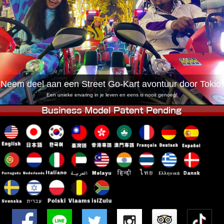
Bedrijf
Boekingen
Winkel wijzigen
Tokyo Shinagawa
Tokyo Akihabara#1
Tokyo Akihabara#2
Tokyo Shibuya
Tokyo Shibuya Annex
Tokyo Bay
Neem deel aan een Street Go-Kart avontuur door Tokio!
Tokyo Asakusa
Osaka
Een unieke ervaring in je leven en eens is nooit genoeg!
Okinawa