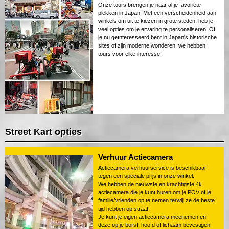
Onze tours brengen je naar al je favoriete
plekken in Japan! Met een verscheidenheid aan
winkels om uit te kiezen in grote steden, heb je
veel opties om je ervaring te personaliseren. Of
je nu geïnteresseerd bent in Japan's historische
sites of zijn moderne wonderen, we hebben
tours voor elke interesse!
Street Kart opties
Verhuur Actiecamera
Actiecamera verhuurservice is beschikbaar
tegen een speciale prijs in onze winkel.
We hebben de nieuwste en krachtigste 4k
actiecamera die je kunt huren om je POV of je
familie/vrienden op te nemen terwijl ze de beste
tijd hebben op straat.
Je kunt je eigen actiecamera meenemen en
deze op je borst, hoofd of lichaam bevestigen