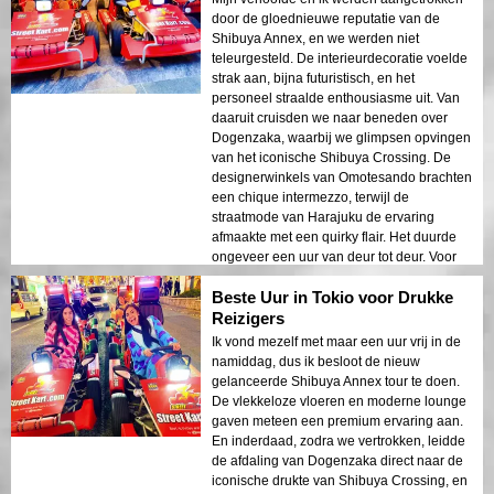
door de gloednieuwe reputatie van de
Shibuya Annex, en we werden niet
teleurgesteld. De interieurdecoratie voelde
strak aan, bijna futuristisch, en het
personeel straalde enthousiasme uit. Van
daaruit cruisden we naar beneden over
Dogenzaka, waarbij we glimpsen opvingen
van het iconische Shibuya Crossing. De
designerwinkels van Omotesando brachten
een chique intermezzo, terwijl de
straatmode van Harajuku de ervaring
afmaakte met een quirky flair. Het duurde
ongeveer een uur van deur tot deur. Voor
een stel dat op zoek is naar een verfijnd
Beste Uur in Tokio voor Drukke
avontuur in Tokio, is deze route een must-
try—geen spijt hier!
Reizigers
Ik vond mezelf met maar een uur vrij in de
namiddag, dus ik besloot de nieuw
gelanceerde Shibuya Annex tour te doen.
De vlekkeloze vloeren en moderne lounge
gaven meteen een premium ervaring aan.
En inderdaad, zodra we vertrokken, leidde
de afdaling van Dogenzaka direct naar de
iconische drukte van Shibuya Crossing, en