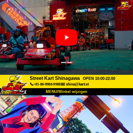
Street Kart Shinagawa
OPEN 10:00-22:00
📞+81-80-9988-9988
📧
shina@kart.st
MENU/Winkel wijzigen
TOP
Over
Specificaties
Prijzen
Toegang
Ervaringen
FAQ