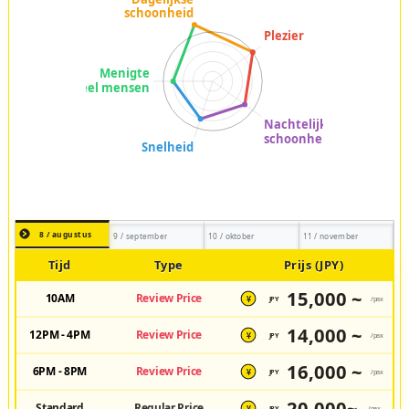
8 / augustus
9 / september
10 / oktober
11 / november
Tijd
Type
Prijs (JPY)
15,000 ~
10AM
Review Price
JPY
/pax
¥
14,000 ~
12PM - 4PM
Review Price
JPY
/pax
¥
16,000 ~
6PM - 8PM
Review Price
JPY
/pax
¥
20,000~
Standard
Regular Price
JPY
/pax