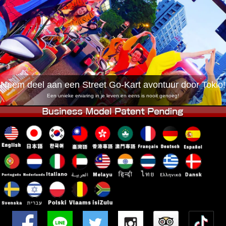
Bedrijf
Boekingen
Winkel wijzigen
Tokyo Shinagawa
Tokyo Akihabara#1
Tokyo Akihabara#2
Tokyo Shibuya
Tokyo Shibuya Annex
Tokyo Bay
Neem deel aan een Street Go-Kart avontuur door Tokio!
Tokyo Asakusa
Osaka
Een unieke ervaring in je leven en eens is nooit genoeg!
Okinawa