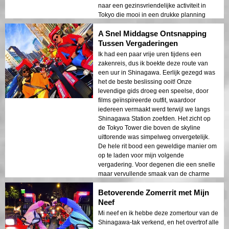
naar een gezinsvriendelijke activiteit in
Tokyo die mooi in een drukke planning
past, probeer dan deze tour. Het maakte
A Snel Middagse Ontsnapping
onze dag!
Tussen Vergaderingen
Ik had een paar vrije uren tijdens een
zakenreis, dus ik boekte deze route van
een uur in Shinagawa. Eerlijk gezegd was
het de beste beslissing ooit! Onze
levendige gids droeg een speelse, door
films geïnspireerde outfit, waardoor
iedereen vermaakt werd terwijl we langs
Shinagawa Station zoefden. Het zicht op
de Tokyo Tower die boven de skyline
uittorende was simpelweg onvergetelijk.
De hele rit bood een geweldige manier om
op te laden voor mijn volgende
vergadering. Voor degenen die een snelle
maar vervullende smaak van de charme
van Tokyo willen, zoek niet verder. Een
Betoverende Zomerrit met Mijn
absolute parel van een excursie!
Neef
Mi neef en ik hebbe deze zomertour van de
Shinagawa-tak verkend, en het overtrof alle