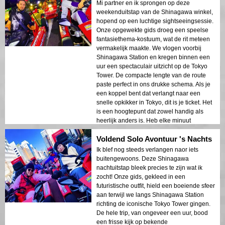
Mi partner en ik sprongen op deze
weekenduitstap van de Shinagawa winkel,
hopend op een luchtige sightseeingsessie.
Onze opgewekte gids droeg een speelse
fantasiethema-kostuum, wat de rit meteen
vermakelijk maakte. We vlogen voorbij
Shinagawa Station en kregen binnen een
uur een spectaculair uitzicht op de Tokyo
Tower. De compacte lengte van de route
paste perfect in ons drukke schema. Als je
een koppel bent dat verlangt naar een
snelle opkikker in Tokyo, dit is je ticket. Het
is een hoogtepunt dat zowel handig als
heerlijk anders is. Heb elke minuut
genoten!
Voldend Solo Avontuur 's Nachts
Ik blef nog steeds verlangen naor iets
buitengewoons. Deze Shinagawa
nachtuitstap bleek precies te zijn wat ik
zocht! Onze gids, gekleed in een
futuristische outfit, hield een boeiende sfeer
aan terwijl we langs Shinagawa Station
richting de iconische Tokyo Tower gingen.
De hele trip, van ongeveer een uur, bood
een frisse kijk op bekende