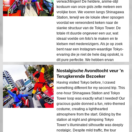
verwachtingen! De heldere, anime-stijl
kostuum van onze gids zette meteen een
vrolijke toon. We voeren langs Shinagawa
Station, terwijl we de lokale sfeer opsogen
voordat we verwonderd keken naar de
slanke structuur van de Tokyo Tower. De
totale rit duurde ongeveer een uur, wat
ideaal voelde om foto's te maken en te
kletsen met medereizigers. Als je op zoek
bent naar een Instagram-waardige Tokyo-
ervaring die je niet de hele dag opslokt, is
dit pure perfectie. We hebben ervan
genoten!
Nostalgische Avondtocht veur 'n
Terugkerende Bezoeker
Having visited Tokyo before, I craved
something different for my second trip. This
one-hour Shinagawa Station and Tokyo
Tower loop was exactly what I needed! Our
gracious guide donned a fun, retro-themed
costume, creating a lighthearted
atmosphere from the start. Gliding by the
station at night and glimpsing Tokyo
Tower’s illuminated silhouette was deeply
nostalgic. Despite mild traffic, the tour