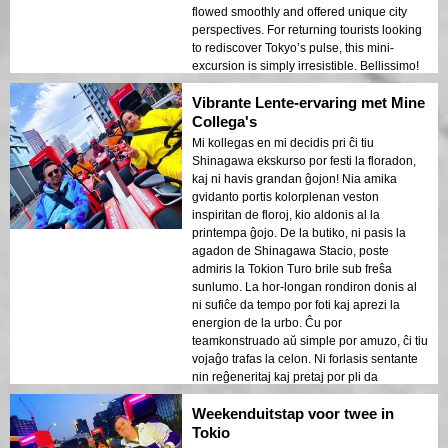
flowed smoothly and offered unique city
perspectives. For returning tourists looking
to rediscover Tokyo’s pulse, this mini-
excursion is simply irresistible. Bellissimo!
Vibrante Lente-ervaring met Mine
Collega's
Mi kollegas en mi decidis pri ĉi tiu
Shinagawa ekskurso por festi la floradon,
kaj ni havis grandan ĝojon! Nia amika
gvidanto portis kolorplenan veston
inspiritan de floroj, kio aldonis al la
printempa ĝojo. De la butiko, ni pasis la
agadon de Shinagawa Stacio, poste
admiris la Tokion Turo brile sub freŝa
sunlumo. La hor-longan rondiron donis al
ni sufiĉe da tempo por foti kaj aprezi la
energion de la urbo. Ĉu por
teamkonstruado aŭ simple por amuzo, ĉi tiu
vojaĝo trafas la celon. Ni forlasis sentante
nin reĝeneritaj kaj pretaj por pli da
aventuroj en Tokio!
Weekenduitstap voor twee in
Tokio