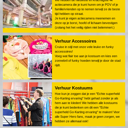
We hebben de nieuwste en krachtigste 4k
actiecamera die je kunt huren om je POV of je
familie/vrienden op te nemen terwijl ze de beste
tijd hebben op straat.
Je kunt je eigen actiecamera meenemen en
deze op je borst, hoofd of lichaam bevestigen
(zolang het het veilig rijden niet belemmert.)
Verhuur Accessoires
Cruise in stijl met onze vele leuke en funky
accessoires!
Voeg wat flair toe aan je kostuum en kies een
zonnebril of funky hoeden terwijl je door de stad
rijdt.
Verhuur Kostuums
Hoe kun je zeggen dat je een "Echte superheld
Go-Karting ervaring" hebt gehad zonder je als
hem aan te kleden! We hebben alle kostuums
die je kunt bedenken om dit een "Echte
superheld Go-Karting ervaring" te maken! Voor
alle Super Hero fans, maak je geen zorgen, we
hebben ze allemaal ook!