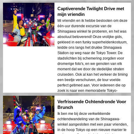
Captiverende Twilight Drive met
mijn vriendin
Mi vriendin en ik hebbe beslooten om deze
één-uur durende excursie van de
Shinagawa winkel te proberen, en het was
absoluut betoverend! Onze vrolijke gids,
gekleed in een funky superheldenkostuum,
leidde ons langs het drukke Shinagawa
Station op weg naar de Tokyo Tower. De
stadslichten bij schemering zorgden voor
dromerige foto's, en we genoten van elk
moment dat we door de stedelijke straten
cruiseden. Ook al kan het verkeer de timing
een beetje verschuiven, de tour voelde
perfect getimed aan. Voor iedereen die op
zoek is naar een memorabele Tokyo-
reiservaring, is deze rit een must. We zijn er
Verfrissende Ochtendronde Voor
al over aan het vertellen aan vrienden!
Brunch
Ik ben me bij deze verkwikkende
ochtendwandeling van de Shinagawa-
winkel aangesloten met een paar vrienden,
in de hoop Tokyo op een nieuwe manier te