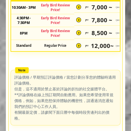
Early Bird Review
7,000 ~
10:30AM - 3PM
JPY
/pax
¥
Price!
4:30PM -
Early Bird Review
7,800 ~
JPY
/pax
¥
7:30PM
Price!
Early Bird Review
8,500 ~
8PM
JPY
/pax
¥
Price!
12,000~
Standard
Regular Price
JPY
/pax
¥
評論價格 / 早期預訂評論價格 / 當您計劃分享您的體驗時適用
評論價格。
但是，這不適用於禁止基於評論的折扣的社交媒體平台。
**評論價格在線上預訂期間自動應用。如果您希望使用常規
價格，例如，如果您想保持體驗的機密性，請通過消息通知
我們的預訂中心工作人員。
有關最新定價，請參閱下面日曆中每個時段旁邊列出的價
格。