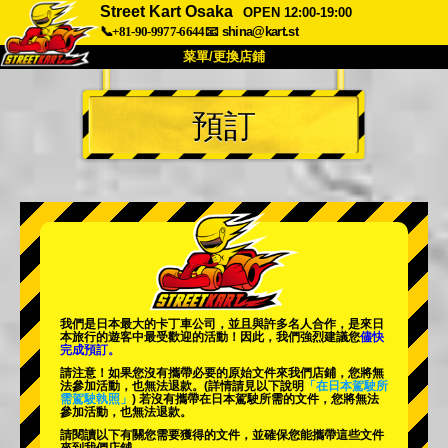
Street Kart Osaka
OPEN 12:00-19:00
📞+81-90-9977-6644
📧
shina@kart.st
菜單/更換店鋪
首頁
預訂
關於
規格
價格
交通方式
顧客聲音
常見問題
公司
預訂
更換店鋪
東京品川 #1
東京秋葉原#1
東京秋葉原#2
東京澀谷
我們是日本最大的卡丁車公司，並且與
許多名人
合作，是來日
東京澀谷附屬
東京灣
本旅行的遊客中
最受歡迎的活動
！因此，我們強烈建議您
儘快
完成預訂。
東京淺草
大阪
請注意！如果您沒有攜帶必要的原始文件來我們店鋪，您將無
法參加活動，也無法退款。
(詳情請見以下說明
「在日本駕駛所
需駕駛執照」
) 若沒有攜帶在日本駕駛所需的文件，您將無法
沖繩
參加活動，也無法退款。
請閱讀以下有關您需要獲得的文件，並確保您能攜帶這些文件