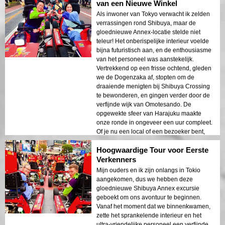
van een Nieuwe Winkel
Als inwoner van Tokyo verwacht ik zelden
verrassingen rond Shibuya, maar de
gloednieuwe Annex-locatie stelde niet
teleur! Het onberispelijke interieur voelde
bijna futuristisch aan, en de enthousiasme
van het personeel was aanstekelijk.
Vertrekkend op een frisse ochtend, gleden
we de Dogenzaka af, stopten om de
draaiende menigten bij Shibuya Crossing
te bewonderen, en gingen verder door de
verfijnde wijk van Omotesando. De
opgewekte sfeer van Harajuku maakte
onze ronde in ongeveer een uur compleet.
Of je nu een local of een bezoeker bent,
deze frisse benadering van een bekende
Hoogwaardige Tour voor Eerste
route voegt een welkome sprankeling toe!
Verkenners
Mijn ouders en ik zijn onlangs in Tokio
aangekomen, dus we hebben deze
gloednieuwe Shibuya Annex excursie
geboekt om ons avontuur te beginnen.
Vanaf het moment dat we binnenkwamen,
zette het sprankelende interieur en het
ultra-vriendelijke personeel een verfijnde