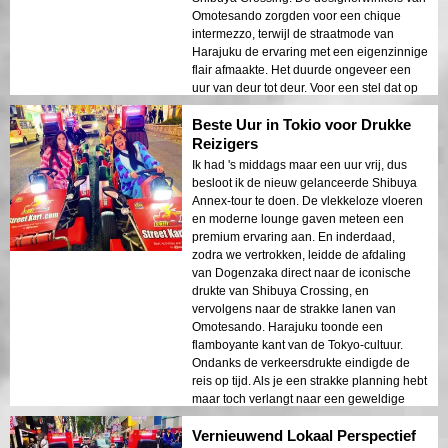
Omotesando zorgden voor een chique
intermezzo, terwijl de straatmode van
Harajuku de ervaring met een eigenzinnige
flair afmaakte. Het duurde ongeveer een
uur van deur tot deur. Voor een stel dat op
zoek is naar een verfijnd avontuur in Tokio,
Beste Uur in Tokio voor Drukke
is deze route een must-try—geen spijt hier!
Reizigers
Ik had 's middags maar een uur vrij, dus
besloot ik de nieuw gelanceerde Shibuya
Annex-tour te doen. De vlekkeloze vloeren
en moderne lounge gaven meteen een
premium ervaring aan. En inderdaad,
zodra we vertrokken, leidde de afdaling
van Dogenzaka direct naar de iconische
drukte van Shibuya Crossing, en
vervolgens naar de strakke lanen van
Omotesando. Harajuku toonde een
flamboyante kant van de Tokyo-cultuur.
Ondanks de verkeersdrukte eindigde de
reis op tijd. Als je een strakke planning hebt
maar toch verlangt naar een geweldige
stadsverkenning, dan is dit je gouden
Vernieuwend Lokaal Perspectief
ticket!