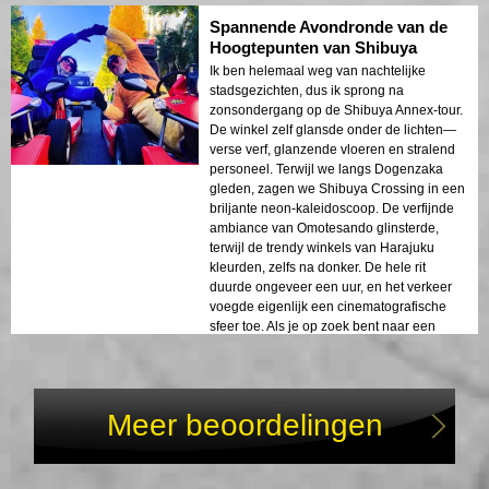
Tokyo-opwinding wilt, is dit een rockster
Spannende Avondronde van de
keuze!
Hoogtepunten van Shibuya
Ik ben helemaal weg van nachtelijke
stadsgezichten, dus ik sprong na
zonsondergang op de Shibuya Annex-tour.
De winkel zelf glansde onder de lichten—
verse verf, glanzende vloeren en stralend
personeel. Terwijl we langs Dogenzaka
gleden, zagen we Shibuya Crossing in een
briljante neon-kaleidoscoop. De verfijnde
ambiance van Omotesando glinsterde,
terwijl de trendy winkels van Harajuku
kleurden, zelfs na donker. De hele rit
duurde ongeveer een uur, en het verkeer
voegde eigenlijk een cinematografische
sfeer toe. Als je op zoek bent naar een
nieuw, stijlvol introductie tot het nachtleven
van Tokyo, dan is deze rit absoluut
geweldig!
Meer beoordelingen