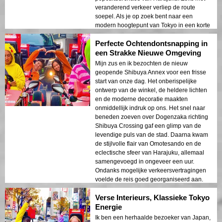
veranderend verkeer verliep de route
soepel. Als je op zoek bent naar een
modern hoogtepunt van Tokyo in een korte
tijd, is deze rit echt geweldig! Ik vertel het al
Perfecte Ochtendontsnapping in
aan iedereen.
een Strakke Nieuwe Omgeving
Mijn zus en ik bezochten de nieuw
geopende Shibuya Annex voor een frisse
start van onze dag. Het onberispelijke
ontwerp van de winkel, de heldere lichten
en de moderne decoratie maakten
onmiddellijk indruk op ons. Het snel naar
beneden zoeven over Dogenzaka richting
Shibuya Crossing gaf een glimp van de
levendige puls van de stad. Daarna kwam
de stijlvolle flair van Omotesando en de
eclectische sfeer van Harajuku, allemaal
samengevoegd in ongeveer een uur.
Ondanks mogelijke verkeersvertragingen
voelde de reis goed georganiseerd aan.
Als je verlangt naar een snelle Tokyo-
Verse Interieurs, Klassieke Tokyo
sampler met een frisse twist, is dit een
topkeuze!
Energie
Ik ben een herhaalde bezoeker van Japan,