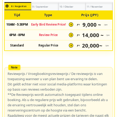
8 / Augustus
9 / September
10 / Oktober
11 / November
Tijd
Type
Prijs (JPY)
9,000 ~
10AM - 5:30PM
Early Bird Review Price!
JPY
/pax
¥
14,000 ~
6PM - 8PM
Review Price
JPY
/pax
¥
20,000~
Standard
Regular Price
JPY
/pax
¥
Reviewprijs / Vroegboekingsreviewprijs / De reviewprijs is van
toepassing wanneer u van plan bent uw ervaring te delen.
Dit geldt echter niet voor social media-platforms waar kortingen
op basis van reviews verboden zijn.
**De Reviewprijs wordt automatisch toegepast tijdens online
boeking. Als u de reguliere prijs wilt gebruiken, bijvoorbeeld als u
de ervaring vertrouwelijk wilt houden, stel dan ons
reserveringscentrum op de hoogte via een bericht.
Raadpleeg voor de meest actuele prijzen de tarieven die naast elk