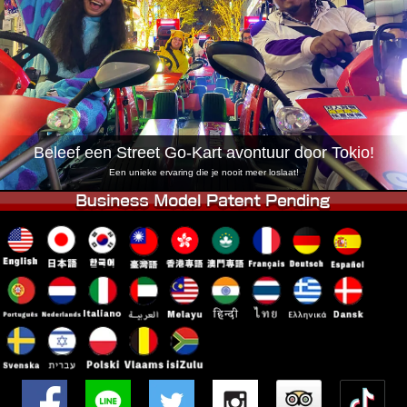
Bedrijf
Reserveren
Vestiging Wijzigen
Tokio Shinagawa
Tokio Akihabara#1
Tokio Akihabara#2
Tokio Shibuya
Tokio Shibuya Annex
Tokio Baai
Beleef een Street Go-Kart avontuur door Tokio!
Tokio Asakusa
Osaka
Een unieke ervaring die je nooit meer loslaat!
Okinawa