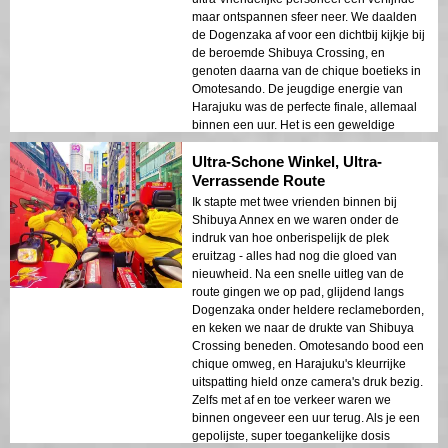
maar ontspannen sfeer neer. We daalden
de Dogenzaka af voor een dichtbij kijkje bij
de beroemde Shibuya Crossing, en
genoten daarna van de chique boetieks in
Omotesando. De jeugdige energie van
Harajuku was de perfecte finale, allemaal
binnen een uur. Het is een geweldige
manier om de hotspots van Tokio te
Ultra-Schone Winkel, Ultra-
proeven als je beperkte tijd maar hoge
verwachtingen hebt!
Verrassende Route
Ik stapte met twee vrienden binnen bij
Shibuya Annex en we waren onder de
indruk van hoe onberispelijk de plek
eruitzag - alles had nog die gloed van
nieuwheid. Na een snelle uitleg van de
route gingen we op pad, glijdend langs
Dogenzaka onder heldere reclameborden,
en keken we naar de drukte van Shibuya
Crossing beneden. Omotesando bood een
chique omweg, en Harajuku's kleurrijke
uitspatting hield onze camera's druk bezig.
Zelfs met af en toe verkeer waren we
binnen ongeveer een uur terug. Als je een
gepolijste, super toegankelijke dosis