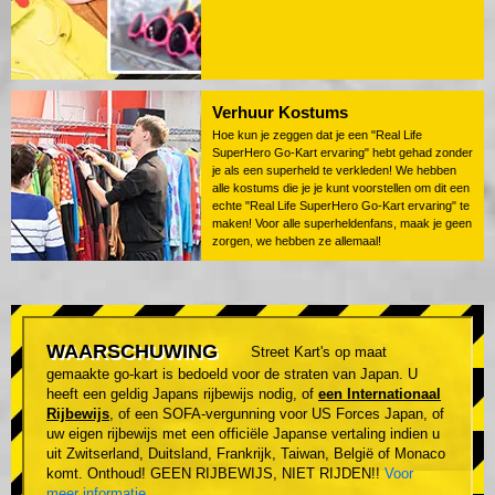
Verhuur Kostums
Hoe kun je zeggen dat je een "Real Life
SuperHero Go-Kart ervaring" hebt gehad zonder
je als een superheld te verkleden! We hebben
alle kostums die je je kunt voorstellen om dit een
echte "Real Life SuperHero Go-Kart ervaring" te
maken! Voor alle superheldenfans, maak je geen
zorgen, we hebben ze allemaal!
WAARSCHUWING
Street Kart's op maat
gemaakte go-kart is bedoeld voor de straten van Japan. U
heeft een geldig Japans rijbewijs nodig, of
een Internationaal
Rijbewijs
, of een SOFA-vergunning voor US Forces Japan, of
uw eigen rijbewijs met een officiële Japanse vertaling indien u
uit Zwitserland, Duitsland, Frankrijk, Taiwan, België of Monaco
komt. Onthoud! GEEN RIJBEWIJS, NIET RIJDEN!!
Voor
meer informatie
.