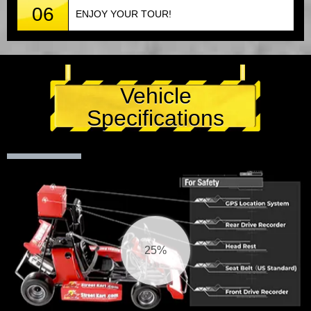
06
ENJOY YOUR TOUR!
Vehicle
Specifications
26%