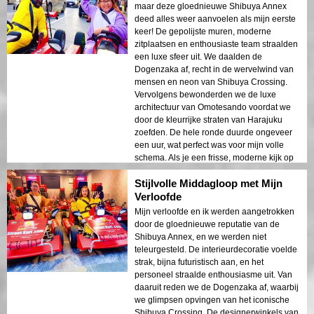
maar deze gloednieuwe Shibuya Annex
deed alles weer aanvoelen als mijn eerste
keer! De gepolijste muren, moderne
zitplaatsen en enthousiaste team straalden
een luxe sfeer uit. We daalden de
Dogenzaka af, recht in de wervelwind van
mensen en neon van Shibuya Crossing.
Vervolgens bewonderden we de luxe
architectuur van Omotesando voordat we
door de kleurrijke straten van Harajuku
zoefden. De hele ronde duurde ongeveer
een uur, wat perfect was voor mijn volle
schema. Als je een frisse, moderne kijk op
Tokio wilt, sla deze tour dan niet over!
Stijlvolle Middagloop met Mijn
Verloofde
Mijn verloofde en ik werden aangetrokken
door de gloednieuwe reputatie van de
Shibuya Annex, en we werden niet
teleurgesteld. De interieurdecoratie voelde
strak, bijna futuristisch aan, en het
personeel straalde enthousiasme uit. Van
daaruit reden we de Dogenzaka af, waarbij
we glimpsen opvingen van het iconische
Shibuya Crossing. De designerwinkels van