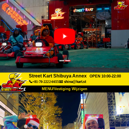
Street Kart Shibuya Annex
OPEN 10:00-22:00
📞+81-70-2222-6655
📧
shina@kart.st
MENU/Vestiging Wijzigen
TOP
Over Ons
Specificaties
Prijs
Bereikbaarheid
Reviews
Veelgestelde Vragen